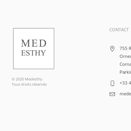
CONTACT
755 R
Ornex
Corna
Parki
© 2020 Medesthy
+33 4
Tous droits réservés
mede