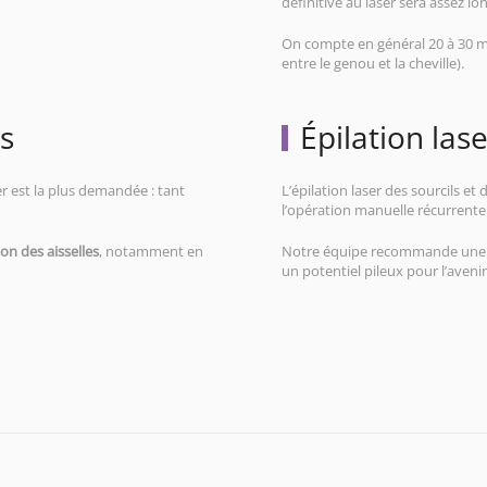
définitive au laser sera assez lo
On compte en général 20 à 30 m
entre le genou et la cheville).
es
Épilation lase
ser est la plus demandée : tant
L’épilation laser des sourcils et
l’opération manuelle récurrente 
ion des aisselles
, notamment en
Notre équipe recommande une épi
un potentiel pileux pour l’avenir