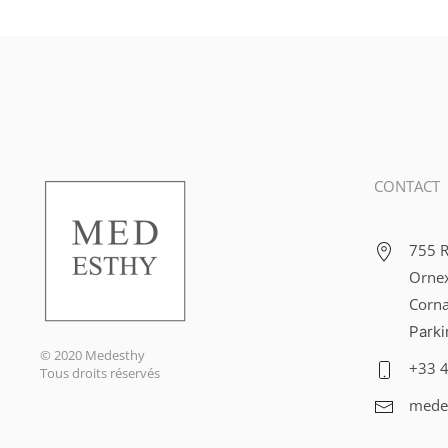
CONTACT
755 R
Ornex
Corna
Parki
© 2020 Medesthy
+33 4
Tous droits réservés
mede