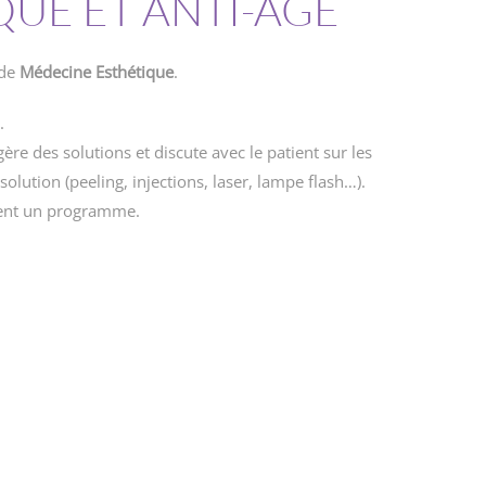
UE ET ANTI-ÂGE
 de
Médecine Esthétique
.
.
re des solutions et discute avec le patient sur les
olution (peeling, injections, laser, lampe flash…).
rent un programme.